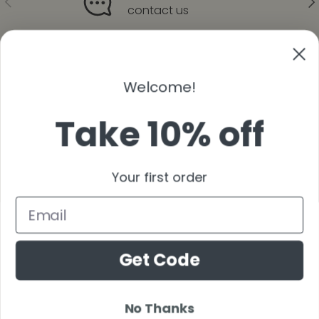
contact us
Volver al principio
Welcome!
thank you for your sweet support
Take 10% off
Facebook
YouTube
Instagram
Pinterest
Vimeo
Your first order
País/Región
Estados Unidos (USD $)
Idioma
Get Code
Español
© 2026
SUGER
.
No Thanks