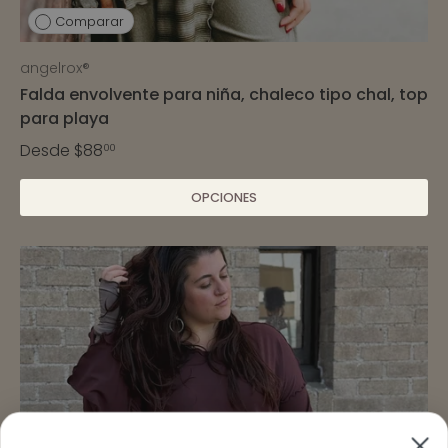
Comparar
angelrox®
Falda envolvente para niña, chaleco tipo chal, top
para playa
Desde
$88
00
OPCIONES