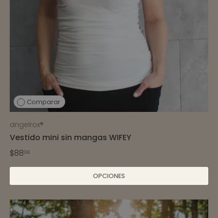
Comparar
angelrox®
Vestido mini sin mangas WIFEY
$88
00
OPCIONES