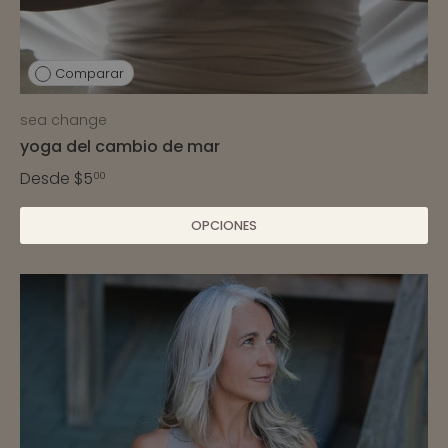
Comparar
sea change
yoga del cambio de mar
Desde
$5
00
OPCIONES