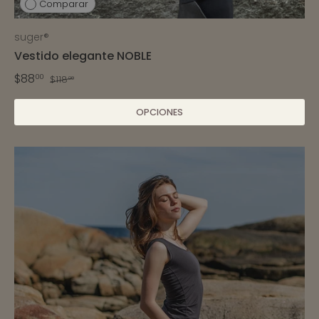
Comparar
suger®
Vestido elegante NOBLE
$88
00
$118
00
OPCIONES