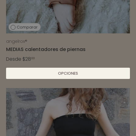
Comparar
angelrox®
MEDIAS calentadores de piernas
Desde
$28
00
OPCIONES