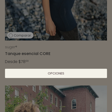
Comparar
suger®
Tanque esencial CORE
Desde
$78
00
OPCIONES