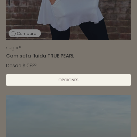
Comparar
suger®
Camiseta fluida TRUE PEARL
Desde
$108
00
OPCIONES