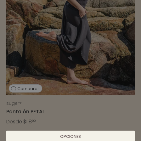
Comparar
suger®
Pantalón PETAL
Desde
$118
00
OPCIONES