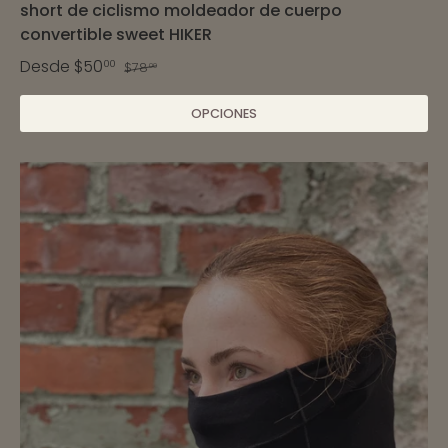
short de ciclismo moldeador de cuerpo
convertible sweet HIKER
Desde
$50
00
$78
00
OPCIONES