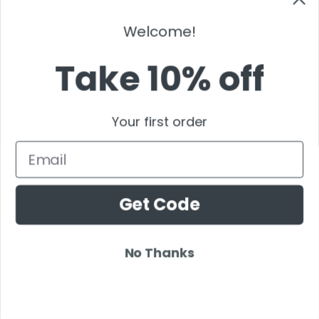
Welcome!
Take 10% off
Your first order
Get Code
Comparar
No Thanks
angelrox®
Vestido falda poncho acogedor LADY FLIRT
Desde
$128
00