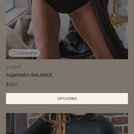
Comparar
suger®
Sujetador BALANCE
$68
00
OPCIONES