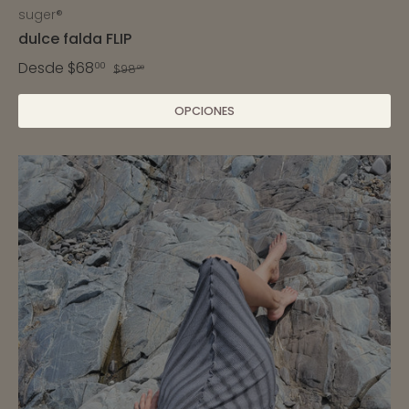
suger®
dulce falda FLIP
Desde
$68
00
$98
00
OPCIONES