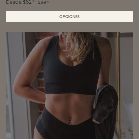
Desde
$62
00
$88
00
OPCIONES