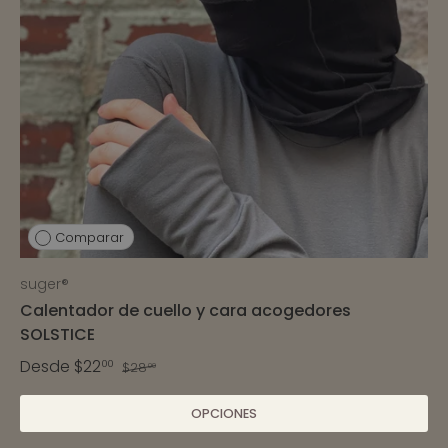
Comparar
suger®
Calentador de cuello y cara acogedores
SOLSTICE
Desde
$22
00
$28
00
OPCIONES