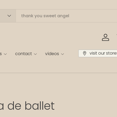
Inicia
visit our store
s
contact
vídeos
a de ballet