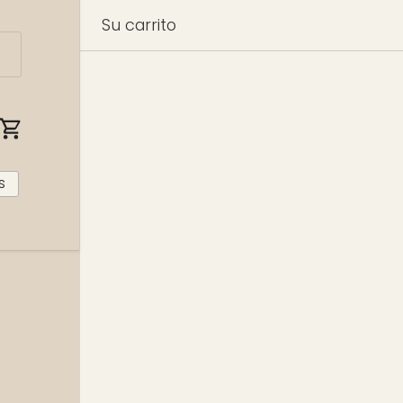
Su carrito
r sesión
Carrito
s