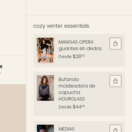
cozy winter essentials
MANGAS OPERA
guantes sin dedos
$28
00
Desde
s
w
Bufanda
moldeadora de
capucha
HOURGLASS
$44
00
Desde
MEDIAS