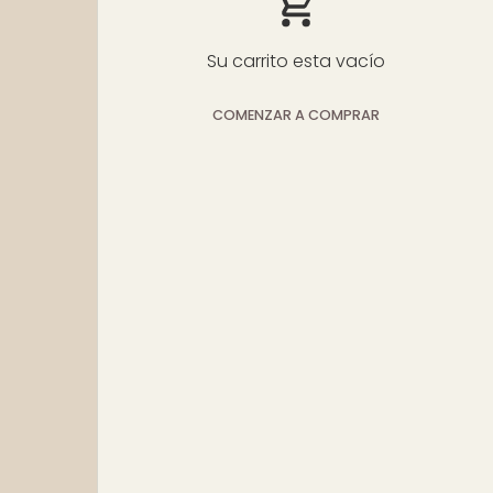
Su carrito esta vacío
COMENZAR A COMPRAR
Subtotal:$0
Cargando...
USD
00