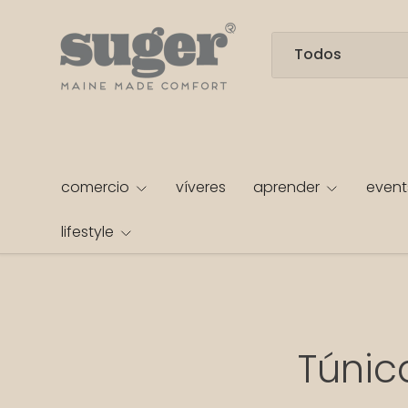
IR AL CONTENIDO
Buscar
Tipo de producto
Todos
comercio
víveres
aprender
event
lifestyle
Túnic