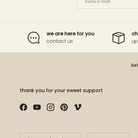
we are here for you
ch
contact us
up
Re
thank you for your sweet support
Facebook
YouTube
Instagram
Pinterest
Vimeo
Pays
Langue