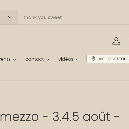
Se co
visit our store
vents
contact
vidéos
rmezzo - 3.4.5 août -