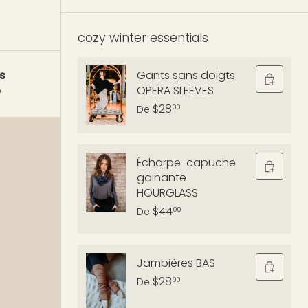
cozy winter essentials
Gants sans doigts
s
OPERA SLEEVES
w
$28
00
De
Écharpe-capuche
gainante
HOURGLASS
$44
00
De
Jambières BAS
$28
00
De