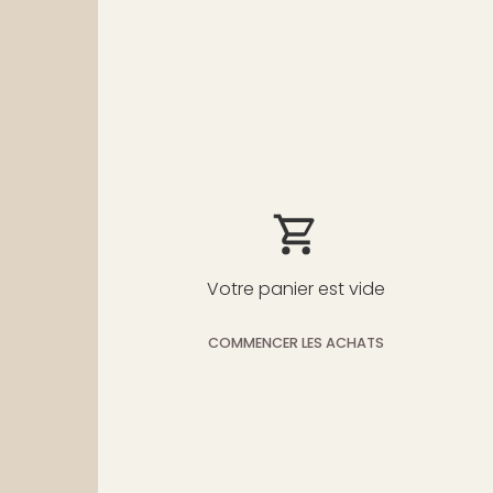
Votre panier est vide
COMMENCER LES ACHATS
Sous-total:$0
Chargement...
USD
00