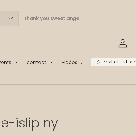
Se co
visit our store
vents
contact
vidéos
e-islip ny