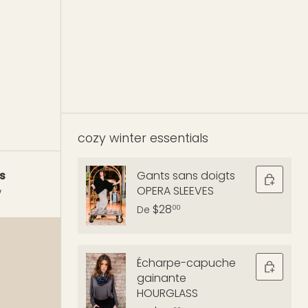
cozy winter essentials
Gants sans doigts
s
OPERA SLEEVES
w
$28
00
De
Écharpe-capuche
gainante
HOURGLASS