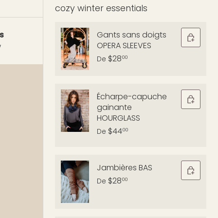
cozy winter essentials
Gants sans doigts
s
OPERA SLEEVES
w
$28
00
De
Écharpe-capuche
gainante
HOURGLASS
$44
00
De
Jambières BAS
$28
00
De