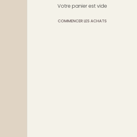
Votre panier est vide
COMMENCER LES ACHATS
Sous-total:$0
Chargement...
USD
00