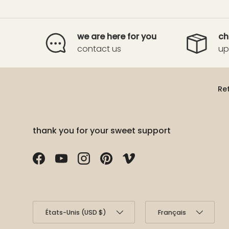
we are here for you
ch
contact us
up
Re
thank you for your sweet support
Facebook
YouTube
Instagram
Pinterest
Vimeo
Pays
Langue
États-Unis (USD $)
Français