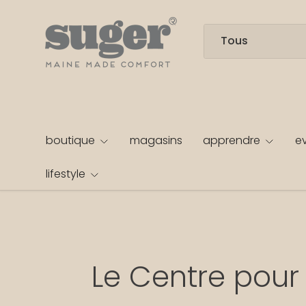
ALLER AU CONTENU
Recherche
Type de produit
Tous
boutique
magasins
apprendre
e
lifestyle
Le Centre pour 