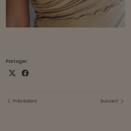
Partager:
Précédent
Suivant